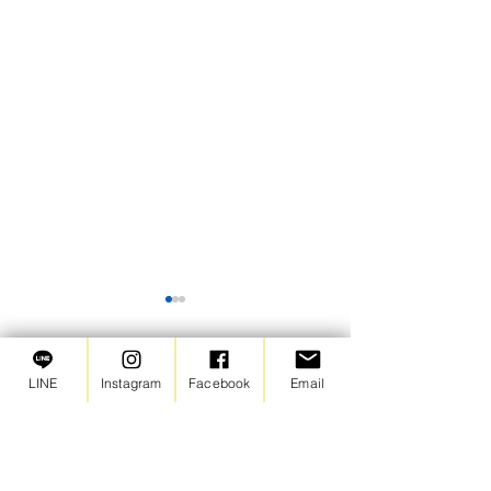
【苦情窓口】2026年6月の
ご報告
LINE
Instagram
Facebook
Email
2026年6月は苦情・ご意見と
コメント
もにありませんでした。
コメントを追加…
【moimoilokk