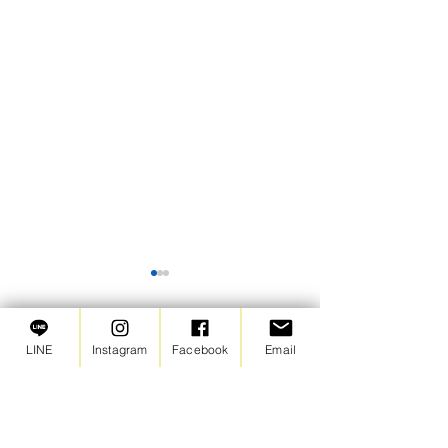
【苦情窓口】2026年6月の
ご報告
LINE
Instagram
Facebook
Email
2026年6月は苦情・ご意見と
コメント
もにありませんでした。
コメントを追加…
【moimoilokk