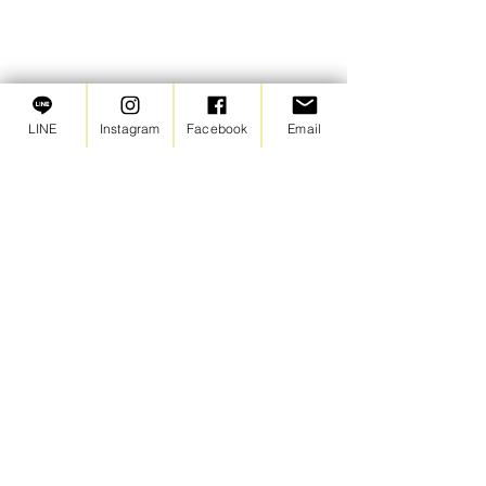
LINE
Instagram
Facebook
Email
【苦情窓口】2026年6月の
ご報告
2026年6月は苦情・ご意見と
コメント
もにありませんでした。
コメントを追加…
【moimoilokk
とあそぶの会
© 2019 家庭的保育室かもめ
​サイト内の画像・写真・コピーなどを無断で保存し
たり使用することを禁じます。