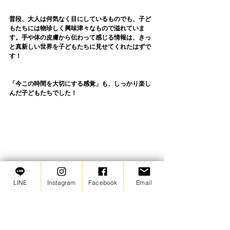
普段、大人は何気なく目にしているものでも、子ど
もたちには物珍しく興味津々なもので溢れていま
す。手や体の皮膚から伝わって感じる情報は、きっ
と真新しい世界を子どもたちに見せてくれたはずで
す！
「今この時間を大切にする感覚」も、しっかり楽し
んだ子どもたちでした！
最後に、講師の方からご感想もいただきました。
LINE
Instagram
Facebook
Email
今回、このような機会をはじめ
ていただき、一番悩んだのは、
0.1歳児さんはどんなことに興