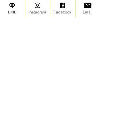
LINE
Instagram
Facebook
Email
お迎えの時にお家の人に見てもらうように飾
っておこうね！
というわけで、今回のmoimoiも、楽しく新しいこと
にチャレンジしてくれた子どもたち。
毎回、会ってすぐの時はみんな表情が固いのですが
（忘れちゃうのかな？）、途中で打ち解けてくれ
て、最後はタッチ🖐️してくれるんです。
次行った時覚えてくれてるかな〜🍄🏵️
子どもたちの記憶に楽しい思い出がプラスされてく
れていたらいいなと願ってます。
これからも定期的にmoimoilokkiで楽しいことやっ
ていきます！
👦👧みんな楽しみにしていてね！