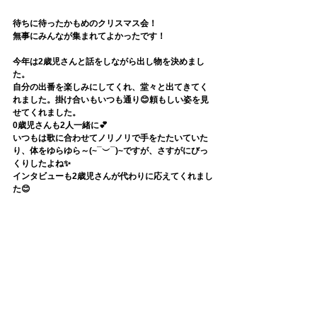
待ちに待ったかもめのクリスマス会！
無事にみんなが集まれてよかったです！
今年は2歳児さんと話をしながら出し物を決めまし
た。
自分の出番を楽しみにしてくれ、堂々と出てきてく
れました。掛け合いもいつも通り😊頼もしい姿を見
せてくれました。
0歳児さんも2人一緒に💕
いつもは歌に合わせてノリノリで手をたたいていた
り、体をゆらゆら～(~¯︶¯)~ですが、さすがにびっ
くりしたよね✨
インタビューも2歳児さんが代わりに応えてくれまし
た😊