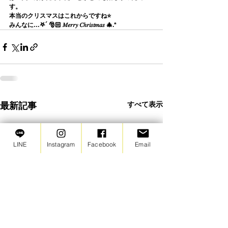
す。
本当のクリスマスはこれからですね⭐️
みんなに…𖤐´ 🎅🏻 𝑀𝑒𝑟𝑟𝑦 𝐶ℎ𝑟𝑖𝑠𝑡𝑚𝑎𝑠 🎄.*
すべて表示
最新記事
LINE
Instagram
Facebook
Email