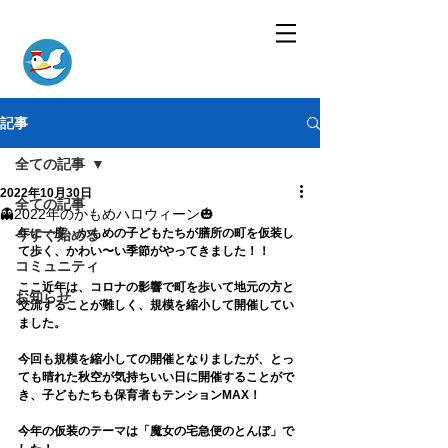
記事
全ての記事
2022年10月30日
全ての記事
👻2022年のかもめハロウィーン🎃
年に一度、かもめの子どもたちが膳所の町を仮装し
今すぐ始める
て歩く、かわい〜い季節がやってきました！！
コミュニティ
ここ近年は、コロナの影響で町を歩いて地元の方と
お知らせ
交流することが難しく、規模を縮小して開催してい
ました。
今回も規模を縮小しての開催となりましたが、とっ
ても晴れた秋空が気持ちいい日に開催することがで
き、子どもたちも保育者もテンションMAX！
今年の仮装のテーマは「魔女の宅急便のとんぼ」で