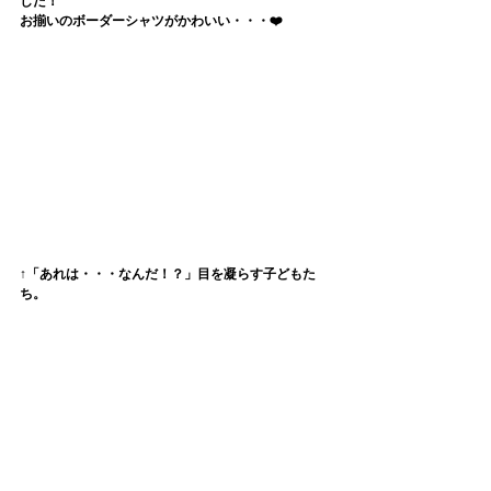
した！
お揃いのボーダーシャツがかわいい・・・❤️
↑「あれは・・・なんだ！？」目を凝らす子どもた
ち。