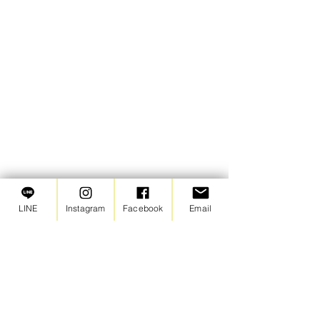
↑すご〜い！こんなにバッグがぱんぱんになったよ！
LINE
Instagram
Facebook
Email
ハロウィンバッグもかわいい折り紙で賑やかになり
ました🍭
楽しいひとときを終え、保育室に帰ってきたらハロ
ウィンランチがお待ちかね。
みんな、しっかり食べてくれていました✨