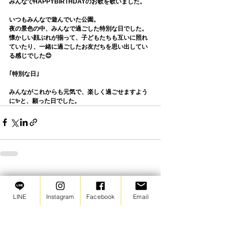
みんなでHAPPYBIRTHDAYのお歌を歌いました。
いつもみんなで遊んでいた公園。
夜の景色の中、みんなで過ごした特別な日でした。
懐かしい顔ぶれが揃って、子どもたちも互いに照れ
ていたり、一緒に過ごしたお友だちを思い出してい
る感じでした😊
｢特別な日｣
みんながこれからも元気で、楽しく過ごせますよう
に✨と、願った日でした。
すべて表示
最新記事
LINE
Instagram
Facebook
Email