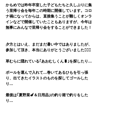
かもめでは昨年卒室した子どもたちと久しぶりに集
う里帰り会を毎年この時期に開催しています。コロ
ナ禍になってからは、直接集うことが難しくオンラ
インなどで開催していたこともありますが、今年は
無事にみんなで里帰り会をすることができました！
夕方とはいえ、まだまだ暑い中ではありましたが、
参加して頂き、本当にありがとうございました🙇‍♀️✨
草むらに隠れている｢あおむしくん🐛｣を探したり…
ボールを運んで入れて…巻いてあるひもを引っ張
り、出てきたイラストのものを探してゴールした
り…
最後は｢夏野菜🍆＆日用品｣の釣り堀で釣りをした
り…